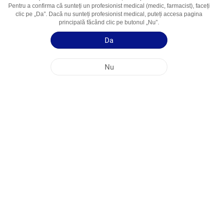
Pentru a confirma că sunteți un profesionist medical (medic, farmacist), faceți
Domenii De
Tratamentul epilepsiei
clic pe „Da”. Dacă nu sunteți profesionist medical, puteți accesa pagina
Utilizare
principală făcând clic pe butonul „Nu”.
Da
Ghid de utilizare
Informații succinte despre produs
Nu
SEDIUL PRINCIPAL AL COMPANIEI NOBEL ÎN REPUBLICA MOLDOVA
ADRESELE FABRICILOR
HARTA SITE-ULUI
ALTE
MEDIA SOCIALĂ
Cookie-urile sunt utilizate pentru a maximiza utilizarea site-ului nostru web. Prin
accesarea acestui site, sunteți de acord cu utilizarea cookie-urilor. Pentru mai multe