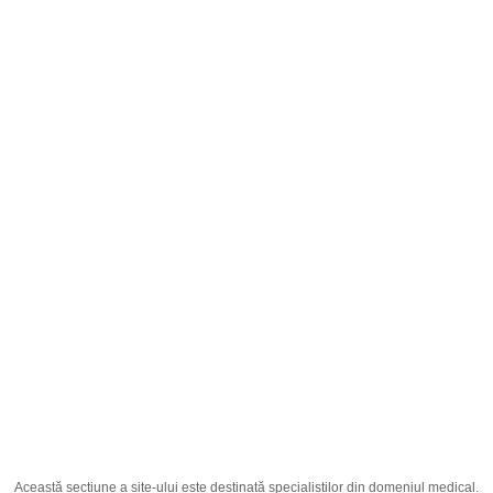
Română
;
Levesto® 500mg N50
Pagina principală
Producția
Medicamente
Levesto® 500mg N50
Această secțiune a site-ului este destinată specialiștilor din domeniul medical.
Ingredient Activ
Levetiracetam