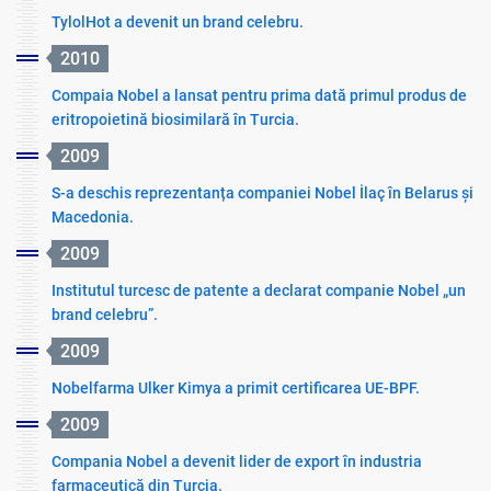
TylolHot a devenit un brand celebru.
2010
Compaia Nobel a lansat pentru prima dată primul produs de
eritropoietină biosimilară în Turcia.
2009
S-a deschis reprezentanța companiei Nobel İlaç în Belarus și
Macedonia.
2009
Institutul turcesc de patente a declarat companie Nobel „un
brand celebru”.
2009
Nobelfarma Ulker Kimya a primit certificarea UE-BPF.
2009
Compania Nobel a devenit lider de export în industria
farmaceutică din Turcia.