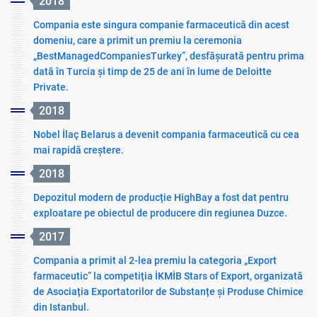
2018
Compania este singura companie farmaceutică din acest
domeniu, care a primit un premiu la ceremonia
„BestManagedCompaniesTurkey”, desfășurată pentru prima
dată în Turcia și timp de 25 de ani în lume de Deloitte
Private.
2018
Nobel İlaç Belarus a devenit compania farmaceutică cu cea
mai rapidă creștere.
2018
Depozitul modern de producție HighBay a fost dat pentru
exploatare pe obiectul de producere din regiunea Duzce.
2017
Compania a primit al 2-lea premiu la categoria „Export
farmaceutic” la competiția İKMİB Stars of Export, organizată
de Asociația Exportatorilor de Substanțe și Produse Chimice
din Istanbul.