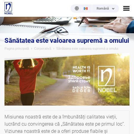
Română
Sănătatea este valoarea supremă a omului
Pagina principală
Corporativă
Sănătatea este valoarea supremă a omului
Misiunea noastră este de a îmbunătăți calitatea vieții,
lucrând cu convingerea că „Sănătatea este pe primul loc”.
Viziunea noastră este de a oferi produse fiabile și