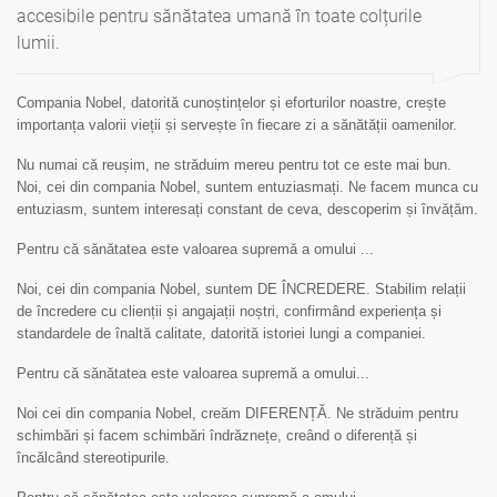
accesibile pentru sănătatea umană în toate colțurile
lumii.
Compania Nobel, datorită cunoștințelor și eforturilor noastre, crește
importanța valorii vieții și servește în fiecare zi a sănătății oamenilor.
Nu numai că reușim, ne străduim mereu pentru tot ce este mai bun.
Noi, cei din compania Nobel, suntem entuziasmați. Ne facem munca cu
entuziasm, suntem interesați constant de ceva, descoperim și învățăm.
Pentru că sănătatea este valoarea supremă a omului ...
Noi, cei din compania Nobel, suntem DE ÎNCREDERE. Stabilim relații
de încredere cu clienții și angajații noștri, confirmând experiența și
standardele de înaltă calitate, datorită istoriei lungi a companiei.
Pentru că sănătatea este valoarea supremă a omului...
Noi cei din compania Nobel, creăm DIFERENȚĂ. Ne străduim pentru
schimbări și facem schimbări îndrăznețe, creând o diferență și
încălcând stereotipurile.