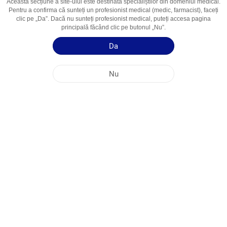
Această secțiune a site-ului este destinată specialiștilor din domeniul medical.
Ingredient Activ
Paracetamolum Combination
Pentru a confirma că sunteți un profesionist medical (medic, farmacist), faceți
Domenii De
Simptome De Gripă Și Răceală
clic pe „Da”. Dacă nu sunteți profesionist medical, puteți accesa pagina
principală făcând clic pe butonul „Nu”.
Utilizare
Da
Ghid de utilizare
Nu
Informații succinte despre produs
SEDIUL PRINCIPAL AL COMPANIEI NOBEL ÎN REPUBLICA MOLDOVA
ADRESELE FABRICILOR
HARTA SITE-ULUI
ALTE
MEDIA SOCIALĂ
Cookie-urile sunt utilizate pentru a maximiza utilizarea site-ului nostru web. Prin