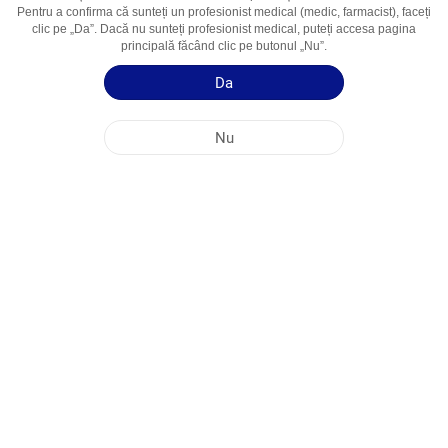
Pentru a confirma că sunteți un profesionist medical (medic, farmacist), faceți
Domenii De
Muscle Relaxant
clic pe „Da”. Dacă nu sunteți profesionist medical, puteți accesa pagina
Utilizare
principală făcând clic pe butonul „Nu”.
Da
Ghid de utilizare
Informații succinte despre produs
Nu
SEDIUL PRINCIPAL AL COMPANIEI NOBEL ÎN REPUBLICA MOLDOVA
ADRESELE FABRICILOR
HARTA SITE-ULUI
ALTE
MEDIA SOCIALĂ
Cookie-urile sunt utilizate pentru a maximiza utilizarea site-ului nostru web. Prin
accesarea acestui site, sunteți de acord cu utilizarea cookie-urilor. Pentru mai multe