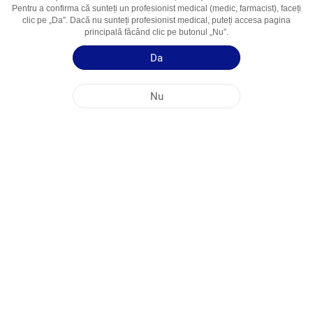
Pentru a confirma că sunteți un profesionist medical (medic, farmacist), faceți
Domenii De
Stari Hipersecretorii Patologica
clic pe „Da”. Dacă nu sunteți profesionist medical, puteți accesa pagina
Utilizare
principală făcând clic pe butonul „Nu”.
Da
Ghid de utilizare
Informații succinte despre produs
Nu
SEDIUL PRINCIPAL AL COMPANIEI NOBEL ÎN REPUBLICA MOLDOVA
ADRESELE FABRICILOR
HARTA SITE-ULUI
ALTE
MEDIA SOCIALĂ
Cookie-urile sunt utilizate pentru a maximiza utilizarea site-ului nostru web. Prin
accesarea acestui site, sunteți de acord cu utilizarea cookie-urilor. Pentru mai multe