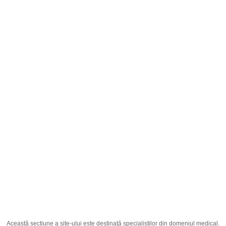
Română
;
Pulcet 40mg 28 Tablet
Pagina principală
Producția
Medicamente
Pulcet 40mg 28 Tablet
Această secțiune a site-ului este destinată specialiștilor din domeniul medical.
Ingredient Activ
Pantoprazol 40mg