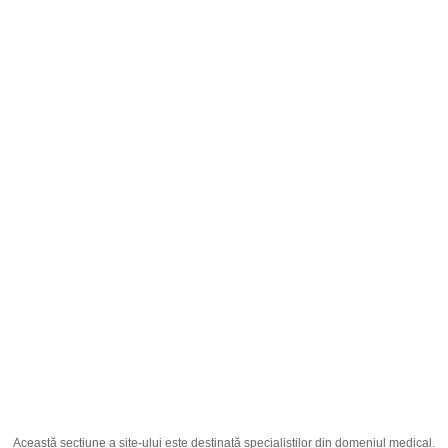
Română
;
Pitabel 2mg N30 comprimate filmate
Pagina principală
Producția
Medicamente
Pitabel 2mg N30 comprimate filmate
Această secțiune a site-ului este destinată specialiștilor din domeniul medical.
Ingredient Activ
Pitavastatin