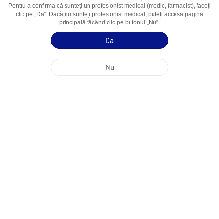
Pentru a confirma că sunteți un profesionist medical (medic, farmacist), faceți
Domenii De
Cardiologie, Dislipidemii
clic pe „Da”. Dacă nu sunteți profesionist medical, puteți accesa pagina
Utilizare
principală făcând clic pe butonul „Nu”.
Da
Ghid de utilizare
Informații succinte despre produs
Nu
SEDIUL PRINCIPAL AL COMPANIEI NOBEL ÎN REPUBLICA MOLDOVA
ADRESELE FABRICILOR
HARTA SITE-ULUI
ALTE
MEDIA SOCIALĂ
Cookie-urile sunt utilizate pentru a maximiza utilizarea site-ului nostru web. Prin
accesarea acestui site, sunteți de acord cu utilizarea cookie-urilor. Pentru mai multe