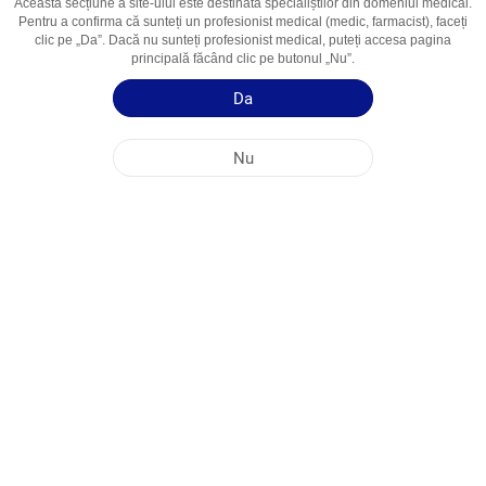
Această secțiune a site-ului este destinată specialiștilor din domeniul medical.
Ingredient Activ
Duloxetin
Pentru a confirma că sunteți un profesionist medical (medic, farmacist), faceți
Domenii De
Incontinența Urinată de Efort (de stres)
clic pe „Da”. Dacă nu sunteți profesionist medical, puteți accesa pagina
principală făcând clic pe butonul „Nu”.
Utilizare
Da
Ghid de utilizare
Nu
Informații succinte despre produs
SEDIUL PRINCIPAL AL COMPANIEI NOBEL ÎN REPUBLICA MOLDOVA
ADRESELE FABRICILOR
HARTA SITE-ULUI
ALTE
MEDIA SOCIALĂ
Cookie-urile sunt utilizate pentru a maximiza utilizarea site-ului nostru web. Prin