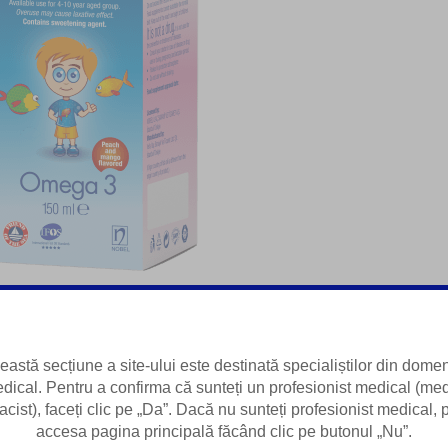
eastă secțiune a site-ului este destinată specialiștilor din domen
dical. Pentru a confirma că sunteți un profesionist medical (med
 succinte despre produs
acist), faceți clic pe „Da”. Dacă nu sunteți profesionist medical, p
accesa pagina principală făcând clic pe butonul „Nu”.