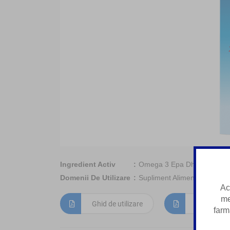
Ingredient Activ
Omega 3 Epa Dha
Domenii De Utilizare
Supliment Alimentar
Ac
me
Ghid de utilizare
Informații
farm