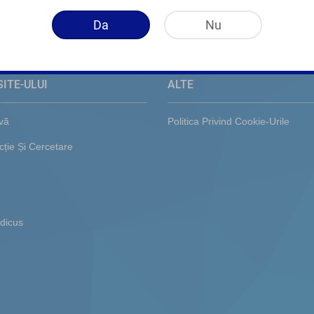
Da
Nu
ITE-ULUI
ALTE
vă
Politica Privind Cookie-Urile
ție Și Cercetare
dicus