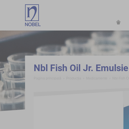
;
Nbl Fish Oil Jr. Emulsie
Pagina principală
Producția
Medicamente
Nbl Fish Oi