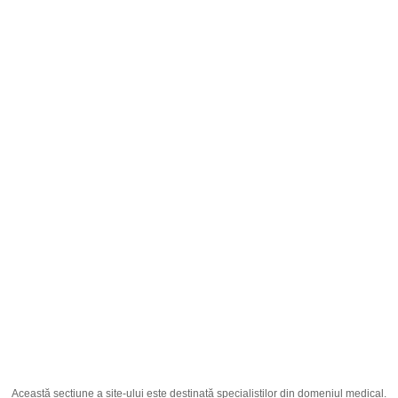
Română
;
Irda 300mg N28 comprimate filmate
Pagina principală
Producția
Medicamente
Irda 300mg N28 comprimate filmate
Această secțiune a site-ului este destinată specialiștilor din domeniul medical.
Ingredient Activ
Irbesartanum