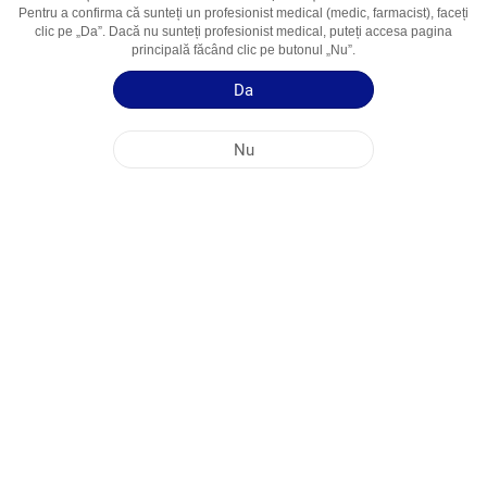
Pentru a confirma că sunteți un profesionist medical (medic, farmacist), faceți
Domenii De
Hipertensiune arterială, Cardiologie
clic pe „Da”. Dacă nu sunteți profesionist medical, puteți accesa pagina
Utilizare
principală făcând clic pe butonul „Nu”.
Da
Ghid de utilizare
Informații succinte despre produs
Nu
SEDIUL PRINCIPAL AL COMPANIEI NOBEL ÎN REPUBLICA MOLDOVA
ADRESELE FABRICILOR
HARTA SITE-ULUI
ALTE
MEDIA SOCIALĂ
Cookie-urile sunt utilizate pentru a maximiza utilizarea site-ului nostru web. Prin
accesarea acestui site, sunteți de acord cu utilizarea cookie-urilor. Pentru mai multe