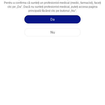
Pentru a confirma că sunteți un profesionist medical (medic, farmacist), faceți
Domenii De
Infecții primare și secundare ale pielii
clic pe „Da”. Dacă nu sunteți profesionist medical, puteți accesa pagina
Utilizare
principală făcând clic pe butonul „Nu”.
Da
Ghid de utilizare
Informații succinte despre produs
Nu
SEDIUL PRINCIPAL AL COMPANIEI NOBEL ÎN REPUBLICA MOLDOVA
ADRESELE FABRICILOR
HARTA SITE-ULUI
ALTE
MEDIA SOCIALĂ
Cookie-urile sunt utilizate pentru a maximiza utilizarea site-ului nostru web. Prin
accesarea acestui site, sunteți de acord cu utilizarea cookie-urilor. Pentru mai multe