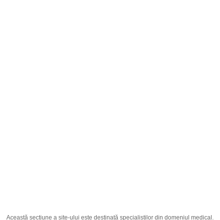
Română
;
Antibactrin unguent
Pagina principală
Producția
Medicamente
Antibactrin unguent
Această secțiune a site-ului este destinată specialiștilor din domeniul medical.
Ingredient Activ
Mupirocinum