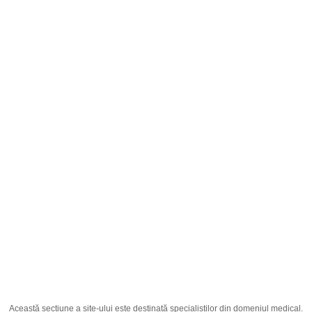
Română
;
Ambrex Pediatric 15mg/5ml 100ml
Pagina principală
Producția
Medicamente
Ambrex Pediatric 15mg/5ml 100ml
Această secțiune a site-ului este destinată specialiștilor din domeniul medical.
Ingredient Activ
Ambroxolum