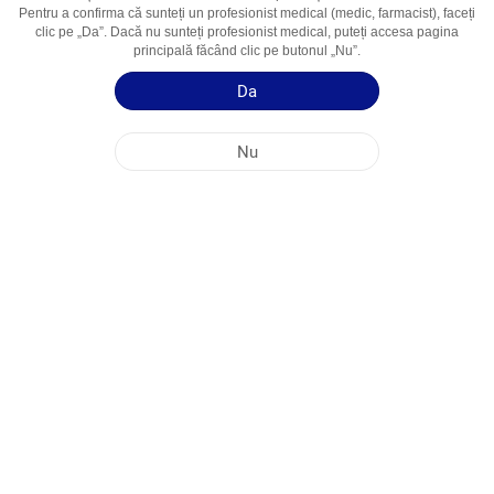
Pentru a confirma că sunteți un profesionist medical (medic, farmacist), faceți
Domenii De
Bronşite, Traheobronşite, Astm Bronşic
clic pe „Da”. Dacă nu sunteți profesionist medical, puteți accesa pagina
Utilizare
principală făcând clic pe butonul „Nu”.
Da
Ghid de utilizare
Informații succinte despre produs
Nu
SEDIUL PRINCIPAL AL COMPANIEI NOBEL ÎN REPUBLICA MOLDOVA
ADRESELE FABRICILOR
HARTA SITE-ULUI
ALTE
MEDIA SOCIALĂ
Cookie-urile sunt utilizate pentru a maximiza utilizarea site-ului nostru web. Prin
accesarea acestui site, sunteți de acord cu utilizarea cookie-urilor. Pentru mai multe