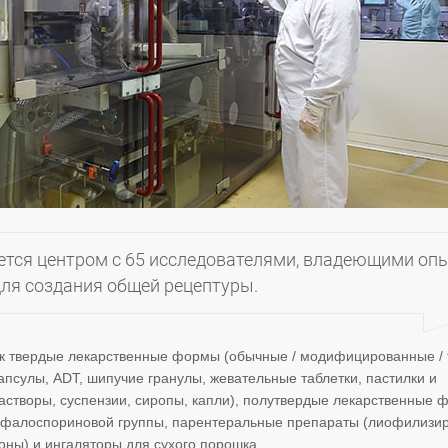
ется центром с 65 исследователями, владеющими оп
для создания общей рецептуры.
ак твердые лекарственные формы (обычные / модифицированные / 
апсулы, ADT, шипучие гранулы, жевательные таблетки, пастилки и
створы, суспензии, сиропы, капли), полутвердые лекарственные
 цефалоспориновой группы, парентеральные препараты (лиофилизи
оны) и ингаляторы для сухого порошка.