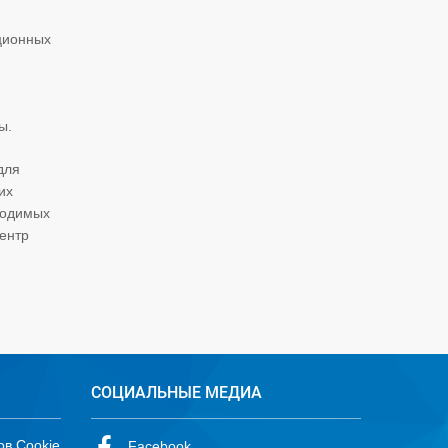
ационных
ы.
для
их
водимых
ентр
СОЦИАЛЬНЫЕ МЕДИА
ов Cookie
Facebook