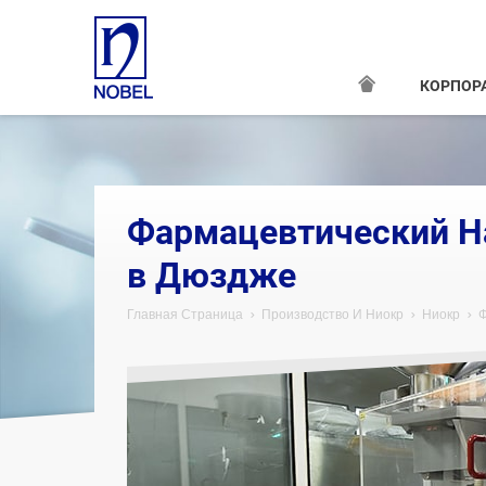
КОРПОР
Фармацевтический Н
в Дюздже
Главная Страница
Производство И Ниокр
Ниокр
Ф