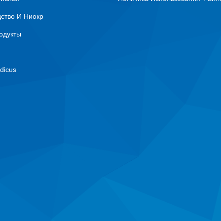
ство И Ниокр
одукты
dicus