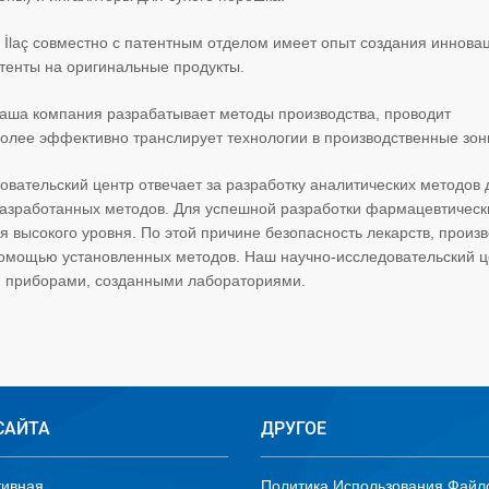
 İlaç совместно с патентным отделом имеет опыт создания иннов
тенты на оригинальные продукты.
наша компания разрабатывает методы производства, проводит
олее эффективно транслирует технологии в производственные зон
овательский центр отвечает за разработку аналитических методов 
у разработанных методов. Для успешной разработки фармацевтическ
высокого уровня. По этой причине безопасность лекарств, произ
омощью установленных методов. Наш научно-исследовательский ц
 приборами, созданными лабораториями.
САЙТА
ДРУГОЕ
тивная
Политика Использования Файл