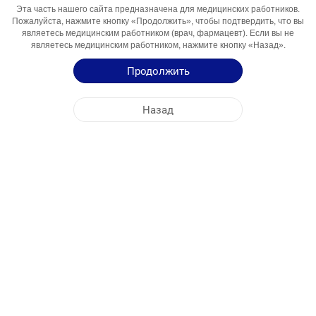
Активный
Irbesartanum + Hydrochlorothiazidum
Эта часть нашего сайта предназначена для медицинских работников.
Пожалуйста, нажмите кнопку «Продолжить», чтобы подтвердить, что вы
Компонент
являетесь медицинским работником (врач, фармацевт). Если вы не
Области
Hipertensiune Arteriala Esentiala
являетесь медицинским работником, нажмите кнопку «Назад».
Использования
Продолжить
Инструкция по Применению
Назад
Краткая Информация о Продукции
ЦЕНТРАЛЬНЫЙ ОФИС
NOBEL МОЛДОВА
АДРЕСА ФАБРИК
КАРТА САЙТА
ДРУГОЕ