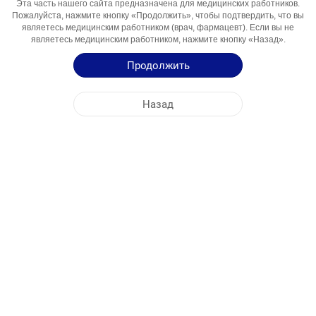
Эта часть нашего сайта предназначена для медицинских работников.
Компонент
Пожалуйста, нажмите кнопку «Продолжить», чтобы подтвердить, что вы
являетесь медицинским работником (врач, фармацевт). Если вы не
Области
Incontinenta Urinara
являетесь медицинским работником, нажмите кнопку «Назад».
Использования
Продолжить
Инструкция по Применению
Назад
Краткая Информация о Продукции
ЦЕНТРАЛЬНЫЙ ОФИС
NOBEL МОЛДОВА
АДРЕСА ФАБРИК
КАРТА САЙТА
ДРУГОЕ
СОЦИАЛЬНЫЕ МЕДИА
Файлы cookie используются для максимально эффективного использования