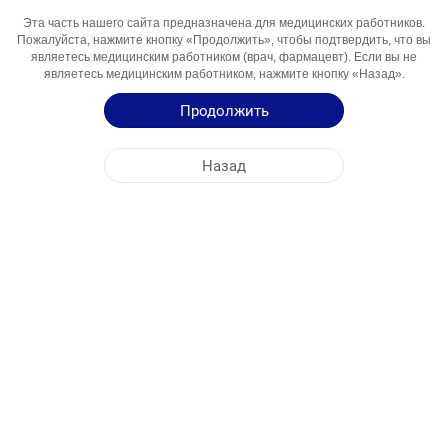
Активный
Tadalafil
Эта часть нашего сайта предназначена для медицинских работников.
Компонент
Пожалуйста, нажмите кнопку «Продолжить», чтобы подтвердить, что вы
Области
Урология, Эректильная дисфункция,
являетесь медицинским работником (врач, фармацевт). Если вы не
являетесь медицинским работником, нажмите кнопку «Назад».
Использования
Доброкачественная гиперплазия
предстательной железы
Продолжить
Инструкция по Применению
Назад
Краткая Информация о Продукции
ЦЕНТРАЛЬНЫЙ ОФИС
NOBEL МОЛДОВА
АДРЕСА ФАБРИК
КАРТА САЙТА
ДРУГОЕ