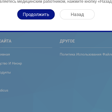
вляетесь медицинским работником, нажмите кнопку «Назад
Продолжить
Назад
САЙТА
ДРУГОЕ
тивная
Политика Использования Файл
ство И Ниокр
одукты
dicus