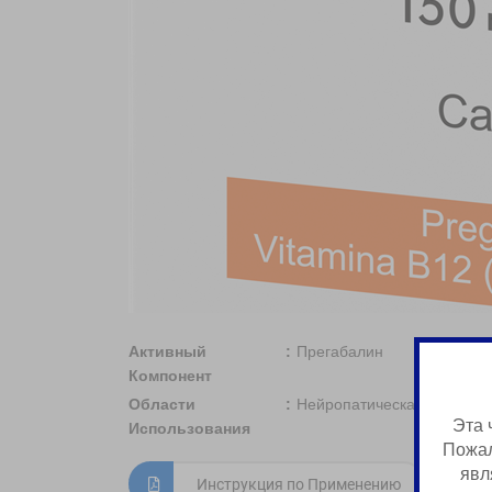
Активный
Прегабалин
Компонент
Области
Нейропатическая боль, Ге
Эта 
Использования
Пожал
явл
Инструкция по Применению