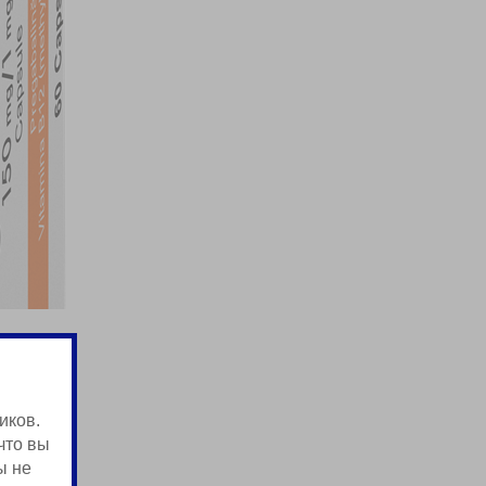
иков.
что вы
ы не