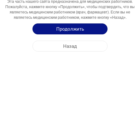
Эта часть нашего сайта предназначена для медицинских работников.
Компонент
Пожалуйста, нажмите кнопку «Продолжить», чтобы подтвердить, что вы
являетесь медицинским работником (врач, фармацевт). Если вы не
Области
Лечение эпилепсии
являетесь медицинским работником, нажмите кнопку «Назад».
Использования
Продолжить
Инструкция по Применению
Назад
Краткая Информация о Продукции
ЦЕНТРАЛЬНЫЙ ОФИС
NOBEL МОЛДОВА
АДРЕСА ФАБРИК
КАРТА САЙТА
ДРУГОЕ
СОЦИАЛЬНЫЕ МЕДИА
Файлы cookie используются для максимально эффективного использования