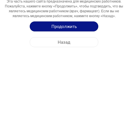
Эта часть нашего сайта предназначена для медицинских работников.
Компонент
Пожалуйста, нажмите кнопку «Продолжить», чтобы подтвердить, что вы
являетесь медицинским работником (врач, фармацевт). Если вы не
Области
Infecții Fungice
являетесь медицинским работником, нажмите кнопку «Назад».
Использования
Продолжить
Инструкция по Применению
Назад
Краткая Информация о Продукции
ЦЕНТРАЛЬНЫЙ ОФИС
NOBEL МОЛДОВА
АДРЕСА ФАБРИК
КАРТА САЙТА
ДРУГОЕ
СОЦИАЛЬНЫЕ МЕДИА
Файлы cookie используются для максимально эффективного использования