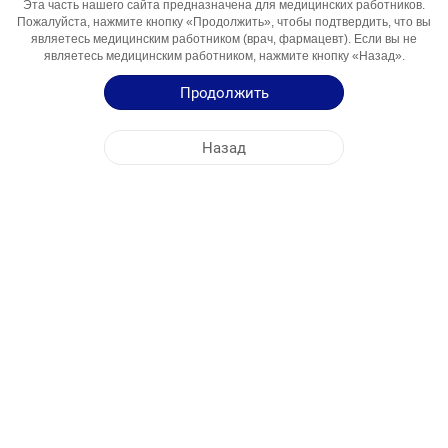
Эта часть нашего сайта предназначена для медицинских работников.
Компонент
Пожалуйста, нажмите кнопку «Продолжить», чтобы подтвердить, что вы
являетесь медицинским работником (врач, фармацевт). Если вы не
Области
Pain, Fever, Inflammation
являетесь медицинским работником, нажмите кнопку «Назад».
Использования
Продолжить
Инструкция по Применению
Назад
Краткая Информация о Продукции
ЦЕНТРАЛЬНЫЙ ОФИС
NOBEL МОЛДОВА
АДРЕСА ФАБРИК
КАРТА САЙТА
ДРУГОЕ
СОЦИАЛЬНЫЕ МЕДИА
Файлы cookie используются для максимально эффективного использования