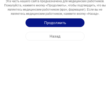
Эта часть нашего сайта предназначена для медицинских работников.
Компонент
Пожалуйста, нажмите кнопку «Продолжить», чтобы подтвердить, что вы
являетесь медицинским работником (врач, фармацевт). Если вы не
Области
Infecţii Bacteriene
являетесь медицинским работником, нажмите кнопку «Назад».
Использования
Продолжить
Инструкция по Применению
Назад
Краткая Информация о Продукции
ЦЕНТРАЛЬНЫЙ ОФИС
NOBEL МОЛДОВА
АДРЕСА ФАБРИК
КАРТА САЙТА
ДРУГОЕ
СОЦИАЛЬНЫЕ МЕДИА
Файлы cookie используются для максимально эффективного использования