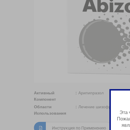
Активный
Арипипразол
Компонент
Области
Лечение шизофрении
Эта 
Использования
Пожал
явл
Инструкция по Применению