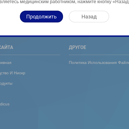
вляетесь медицинским работником, нажмите кнопку «Назад
Продолжить
Назад
САЙТА
ДРУГОЕ
тивная
Политика Использования Файл
ство И Ниокр
одукты
dicus