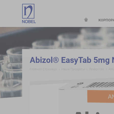
КОРПОР
;
Abizol® EasyTab 5mg
Главная Страница
Наши Продукты
Лекарство
Abi